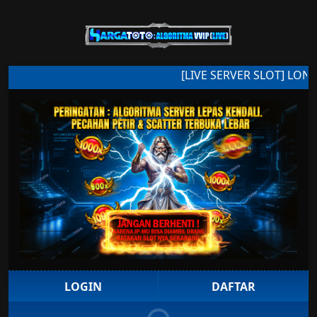
[LIVE SERVER SLOT] LO
LOGIN
DAFTAR