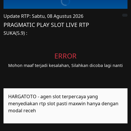
Update RTP: Sabtu, 08 Agustus 2026
PRAGMATIC PLAY SLOT LIVE RTP
SUKA(5.9) :
ERROR
Mohon maaf terjadi kesalahan, Silahkan dicoba lagi nanti
HARGATOTO - agen slot terpercaya yang
menyediakan rtp slot pasti maxwin hanya dengan
modal receh